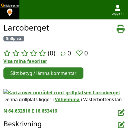
Logga in
Hoppa till innehållet
Larcoberget
Grillplats
(0)
0
0
Visa mina favoriter
Sätt betyg / lämna kommentar
Denna grillplats ligger i
Vilhelmina
i Västerbottens län
N 64.632816 E 16.653416
Beskrivning