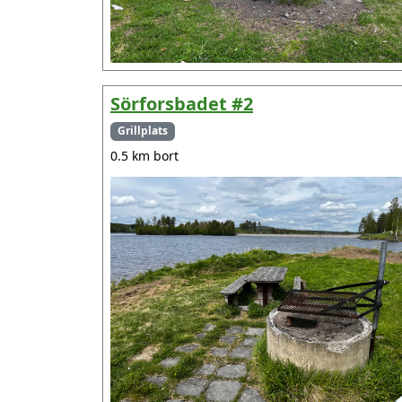
Sörforsbadet #2
Grillplats
0.5 km bort