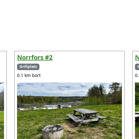
Norrfors #2
N
Grillplats
0.1 km bort
0