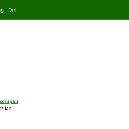
gg
Om
ns län