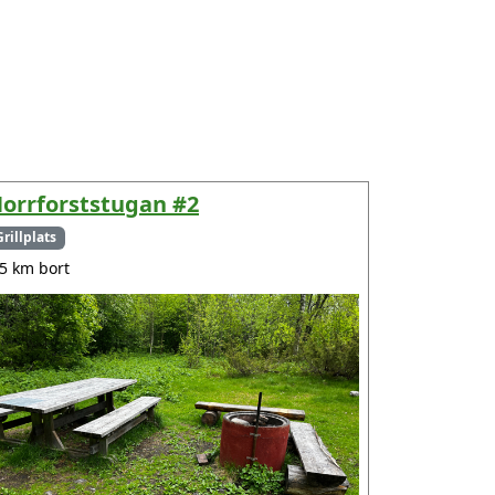
orrforststugan #2
Grillplats
.5 km bort