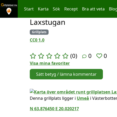
Start
Karta
Sök
Recept
Bra att veta
Blo
Laxstugan
Hoppa till innehållet
Grillplats
CC0 1.0
(0)
0
0
Visa mina favoriter
Sätt betyg / lämna kommentar
Denna grillplats ligger i
Umeå
i Västerbotte
N 63.876450 E 20.020217