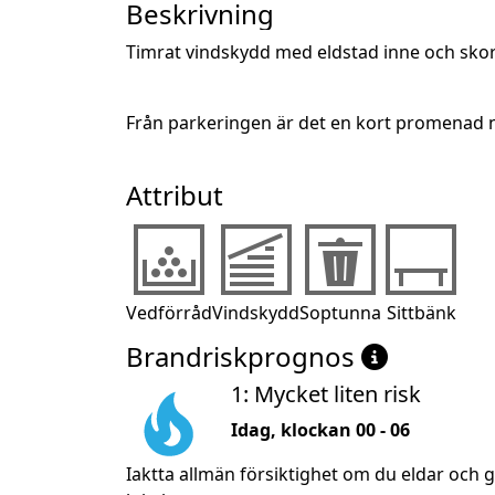
Beskrivning
Timrat vindskydd med eldstad inne och skors
Från parkeringen är det en kort promenad ne
Attribut
Vedförråd
Vindskydd
Soptunna
Sittbänk
Brandriskprognos
1: Mycket liten risk
Idag, klockan 00 - 06
Iaktta allmän försiktighet om du eldar och 