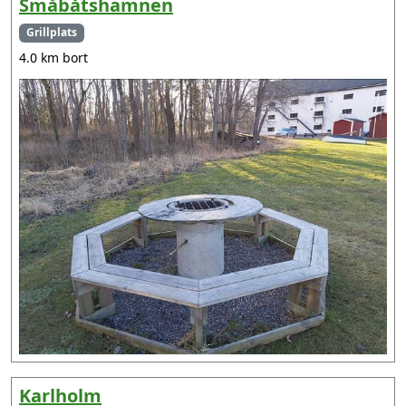
Småbåtshamnen
Grillplats
4.0 km bort
Karlholm