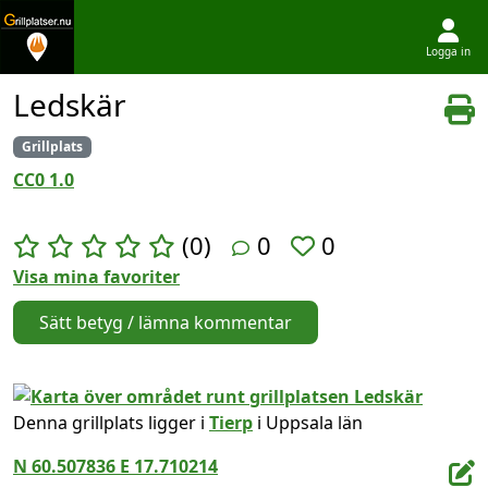
Logga in
Hoppa till innehållet
Ledskär
Grillplats
CC0 1.0
(0)
0
0
Visa mina favoriter
Sätt betyg / lämna kommentar
Denna grillplats ligger i
Tierp
i Uppsala län
N 60.507836 E 17.710214