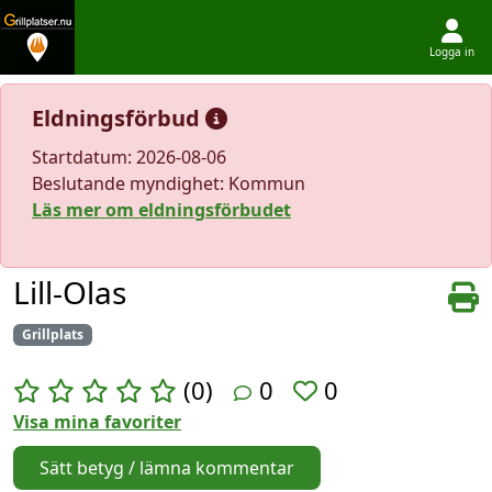
Logga in
Hoppa till innehållet
Eldningsförbud
Startdatum: 2026-08-06
Beslutande myndighet: Kommun
Läs mer om eldningsförbudet
Lill-Olas
Grillplats
(0)
0
0
Visa mina favoriter
Sätt betyg / lämna kommentar