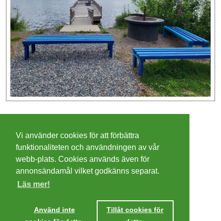
©
2026 - Christer Olsson/
Steeltown apps
Vi använder cookies för att förbättra
Cookies
funktionaliteten och användningen av vår
webb-plats. Cookies används även för
Integritetspolicy
annonsändamål vilket godkänns separat.
Läs mer!
Villkor
Ta mig dit
Använd inte
Tillåt cookies för