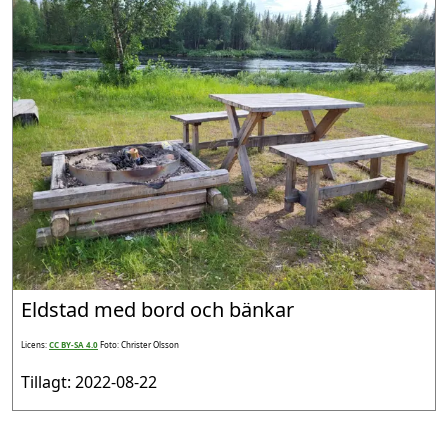
Eldstad med bord och bänkar
Licens:
CC BY-SA 4.0
Foto: Christer Olsson
Tillagt: 2022-08-22