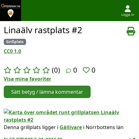
Logga in
Hoppa till innehållet
Linaälv rastplats #2
Grillplats
CC0 1.0
(0)
0
0
Visa mina favoriter
Sätt betyg / lämna kommentar
Denna grillplats ligger i
Gällivare
i Norrbottens län