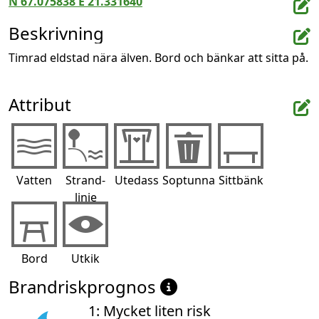
N 67.075838 E 21.331640
Beskrivning
Timrad eldstad nära älven. Bord och bänkar att sitta på.
Attribut
Vatten
Strand-
Utedass
Soptunna
Sittbänk
linje
Bord
Utkik
Brandriskprognos
1: Mycket liten risk