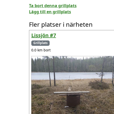
Ta bort denna grillplats
Lägg till en grillplats
Fler platser i närheten
Lissjön #7
Grillplats
0.0 km bort