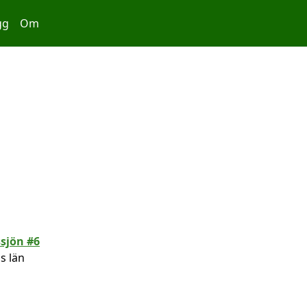
gg
Om
s län