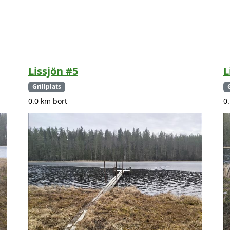
Lissjön #5
L
Grillplats
0.0 km bort
0