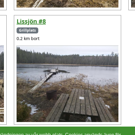
Lissjön #8
Grillplats
0.2 km bort
 användningen av vår webb-plats. Cookies används även för