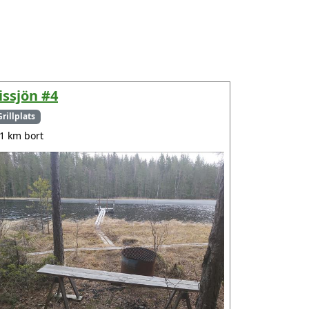
issjön #4
Grillplats
.1 km bort