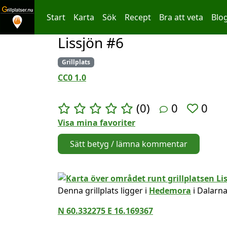
Start
Karta
Sök
Recept
Bra att veta
Blo
Lissjön #6
Hoppa till innehållet
Grillplats
CC0 1.0
(0)
0
0
Visa mina favoriter
Sätt betyg / lämna kommentar
Denna grillplats ligger i
Hedemora
i Dalarna
N 60.332275 E 16.169367