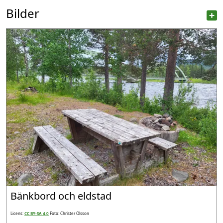
Bilder
Bänkbord och eldstad
Licens:
CC BY-SA 4.0
Foto: Christer Olsson