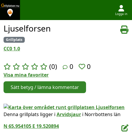
Logga in
Hoppa till innehållet
Ljuselforsen
Grillplats
CC0 1.0
(0)
0
0
Visa mina favoriter
Sätt betyg / lämna kommentar
Denna grillplats ligger i
Arvidsjaur
i Norrbottens län
N 65.954105 E 19.520894