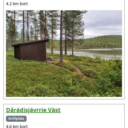
4.2 km bort
Dårádisjávrrie Väst
Grillplats
4.6 km bort