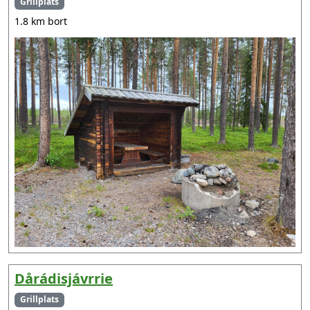
Grillplats
1.8 km bort
Dårádisjávrrie
Grillplats