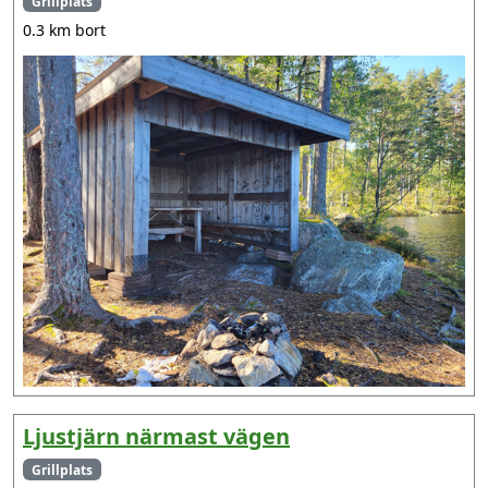
Grillplats
0.3 km bort
Ljustjärn närmast vägen
Grillplats