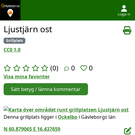
Logga in
Hoppa till innehållet
Ljustjärn ost
Grillplats
CC0 1.0
(0)
0
0
Visa mina favoriter
Sätt betyg / lämna kommentar
Denna grillplats ligger i
Ockelbo
i Gävleborgs län
N 60.879065 E 16.437659