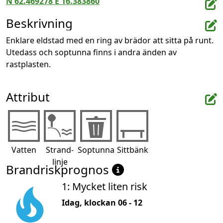
N 62.469278 E 16.383860
Beskrivning
Enklare eldstad med en ring av brädor att sitta på runt. 
Utedass och soptunna finns i andra änden av 
rastplasten.
Attribut
Vatten
Strand-
Soptunna
Sittbänk
linje
Brandriskprognos
1: Mycket liten risk
Idag, klockan 06 - 12