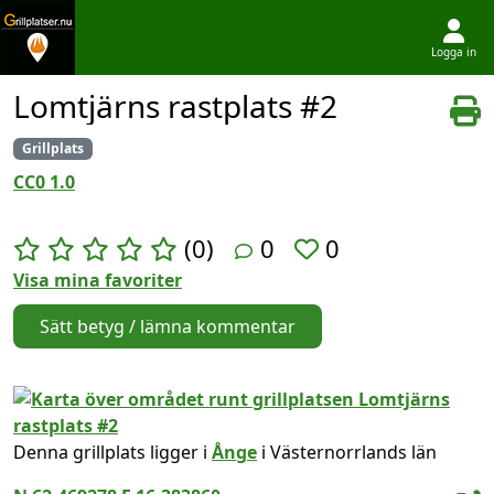
Logga in
Hoppa till innehållet
Lomtjärns rastplats #2
Grillplats
CC0 1.0
(0)
0
0
Visa mina favoriter
Sätt betyg / lämna kommentar
Denna grillplats ligger i
Ånge
i Västernorrlands län