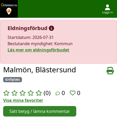
Logga in
Hoppa till innehållet
Eldningsförbud
Startdatum: 2026-07-31
Beslutande myndighet: Kommun
Läs mer om eldningsförbudet
Malmön, Blästersund
Grillplats
(0)
0
0
Visa mina favoriter
Sätt betyg / lämna kommentar