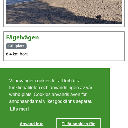
Fågelvägen
Grillplats
6.4 km bort
©
2026 - Christer Olsson/
Steeltown apps
Vi använder cookies för att förbättra
Cookies
funktionaliteten och användningen av vår
webb-plats. Cookies används även för
Integritetspolicy
annonsändamål vilket godkänns separat.
Läs mer!
Villkor
Ta mig dit
Använd inte
Tillåt cookies för