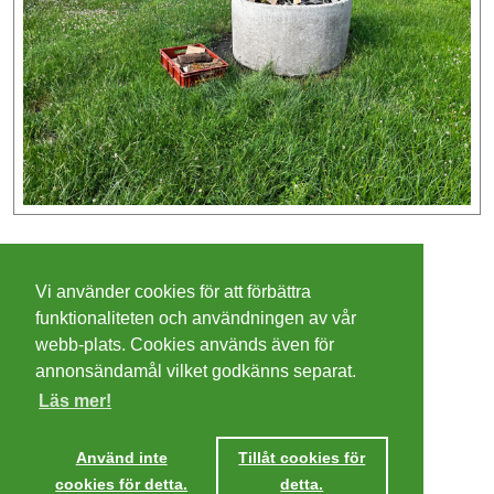
©
2026 - Christer Olsson/
Steeltown apps
Vi använder cookies för att förbättra
Cookies
funktionaliteten och användningen av vår
webb-plats. Cookies används även för
Integritetspolicy
annonsändamål vilket godkänns separat.
Läs mer!
Villkor
Ta mig dit
Använd inte
Tillåt cookies för
cookies för detta.
detta.