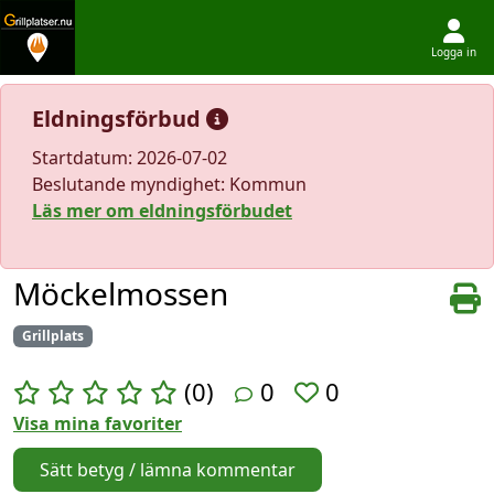
Logga in
Hoppa till innehållet
Eldningsförbud
Startdatum: 2026-07-02
Beslutande myndighet: Kommun
Läs mer om eldningsförbudet
Möckelmossen
Grillplats
(0)
0
0
Visa mina favoriter
Sätt betyg / lämna kommentar