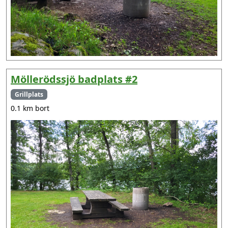
Möllerödssjö badplats #2
Grillplats
0.1 km bort