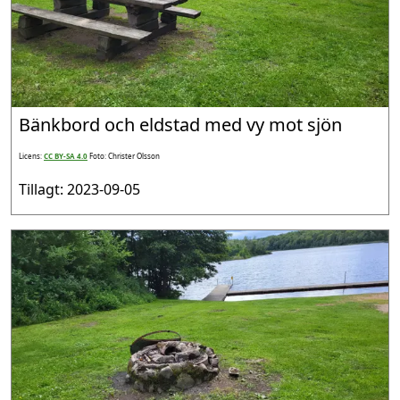
Bänkbord och eldstad med vy mot sjön
Licens:
CC BY-SA 4.0
Foto: Christer Olsson
Tillagt: 2023-09-05