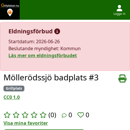
Logga in
Hoppa till innehållet
Eldningsförbud
Startdatum: 2026-06-26
Beslutande myndighet: Kommun
Läs mer om eldningsförbudet
Möllerödssjö badplats #3
Grillplats
CC0 1.0
(0)
0
0
Visa mina favoriter