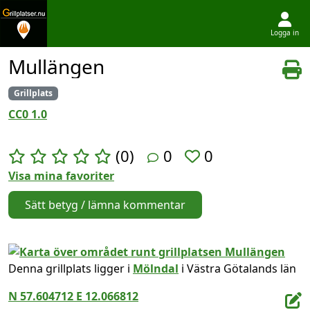
Logga in
Hoppa till innehållet
Mullängen
Grillplats
CC0 1.0
(0)
0
0
Visa mina favoriter
Sätt betyg / lämna kommentar
Denna grillplats ligger i
Mölndal
i Västra Götalands län
N 57.604712 E 12.066812