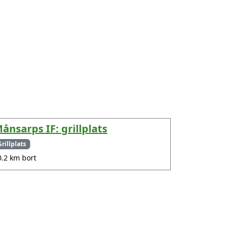
ånsarps IF: grillplats
Grillplats
0.2 km bort