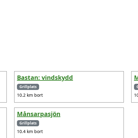
Bastan: vindskydd
M
Grillplats
10.2 km bort
1
Månsarpasjön
Grillplats
10.4 km bort