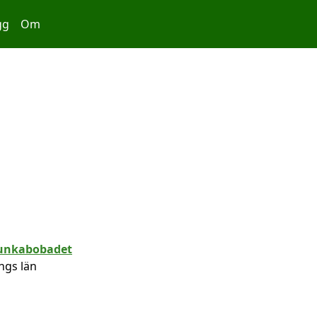
gg
Om
ngs län