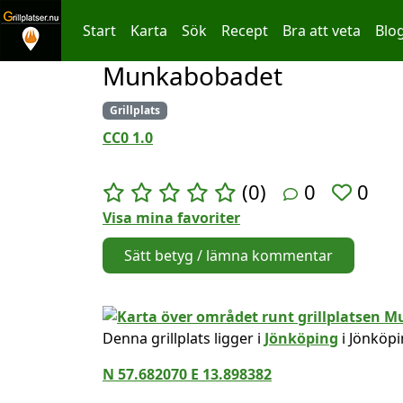
Start
Karta
Sök
Recept
Bra att veta
Blo
Munkabobadet
Hoppa till innehållet
Grillplats
CC0 1.0
(0)
0
0
Visa mina favoriter
Sätt betyg / lämna kommentar
Denna grillplats ligger i
Jönköping
i Jönköpi
N 57.682070 E 13.898382