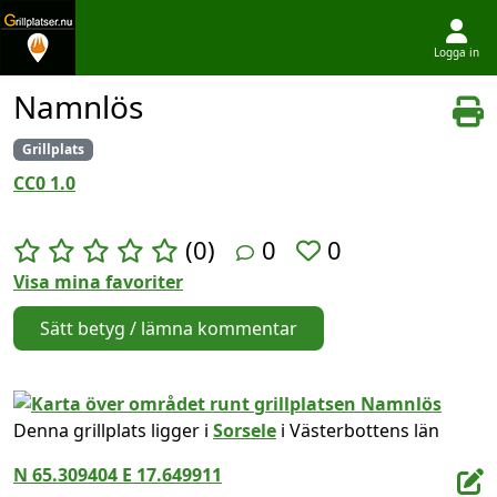
Logga in
Hoppa till innehållet
Namnlös
Grillplats
CC0 1.0
(0)
0
0
Visa mina favoriter
Sätt betyg / lämna kommentar
Denna grillplats ligger i
Sorsele
i Västerbottens län
N 65.309404 E 17.649911