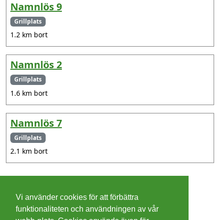
Namnlös 9
Grillplats
1.2 km bort
Namnlös 2
Grillplats
1.6 km bort
Namnlös 7
Grillplats
2.1 km bort
©
2026 - Christer Olsson/
Steeltown apps
Vi använder cookies för att förbättra
Cookies
funktionaliteten och användningen av vår