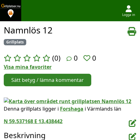
Logga in
Hoppa till innehållet
Namnlös 12
Grillplats
(0)
0
0
Visa mina favoriter
Sätt betyg / lämna kommentar
Denna grillplats ligger i
Forshaga
i Värmlands län
N 59.537168 E 13.438442
Beskrivning