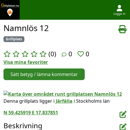
Logga in
Hoppa till innehållet
Namnlös 12
Grillplats
(0)
0
0
Visa mina favoriter
Sätt betyg / lämna kommentar
Denna grillplats ligger i
Järfälla
i Stockholms län
N 59.425919 E 17.837851
Beskrivning