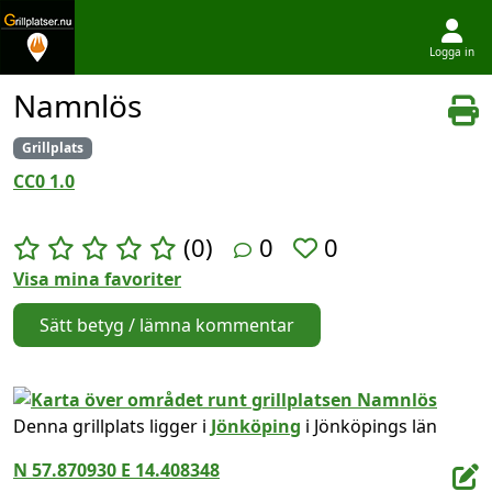
Logga in
Hoppa till innehållet
Namnlös
Grillplats
CC0 1.0
(0)
0
0
Visa mina favoriter
Sätt betyg / lämna kommentar
Denna grillplats ligger i
Jönköping
i Jönköpings län
N 57.870930 E 14.408348