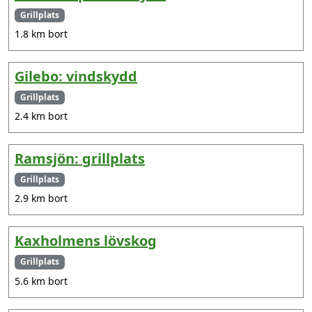
Grillplats
1.8 km bort
Gilebo: vindskydd
Grillplats
2.4 km bort
Ramsjön: grillplats
Grillplats
2.9 km bort
Kaxholmens lövskog
Grillplats
5.6 km bort