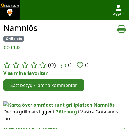
Logga in
Hoppa till innehållet
Namnlös
Grillplats
CC0 1.0
(0)
0
0
Visa mina favoriter
Sätt betyg / lämna kommentar
Denna grillplats ligger i
Göteborg
i Västra Götalands
län