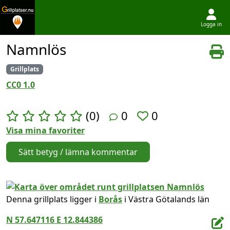
Logga in
Hoppa till innehållet
Namnlös
Grillplats
CC0 1.0
(0)
0
0
Visa mina favoriter
Sätt betyg / lämna kommentar
Denna grillplats ligger i
Borås
i Västra Götalands län
N 57.647116 E 12.844386