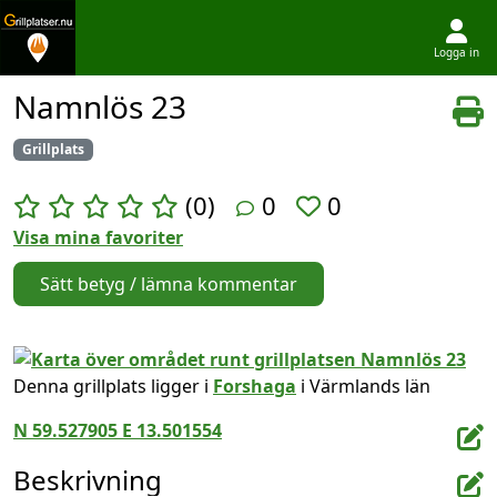
Logga in
Hoppa till innehållet
Namnlös 23
Grillplats
(0)
0
0
Visa mina favoriter
Sätt betyg / lämna kommentar
Denna grillplats ligger i
Forshaga
i Värmlands län
N 59.527905 E 13.501554
Beskrivning