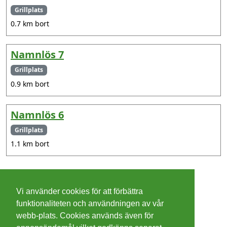
Grillplats
0.7 km bort
Namnlös 7
Grillplats
0.9 km bort
Namnlös 6
Grillplats
1.1 km bort
©
2026 - Christer Olsson/
Steeltown apps
Vi använder cookies för att förbättra
Cookies
funktionaliteten och användningen av vår
webb-plats. Cookies används även för
Integritetspolicy