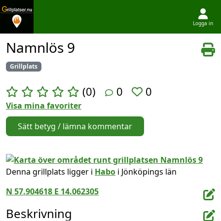
Logga in
Hoppa till innehållet
Namnlös 9
Grillplats
(0)
0
0
Visa mina favoriter
Sätt betyg / lämna kommentar
Denna grillplats ligger i
Habo
i Jönköpings län
N 57.904618 E 14.062305
Beskrivning