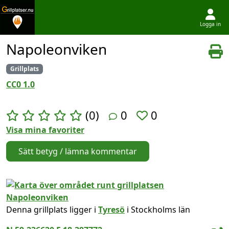
Logga in
Hoppa till innehållet
Napoleonviken
Grillplats
CC0 1.0
(0)
0
0
Visa mina favoriter
Sätt betyg / lämna kommentar
Denna grillplats ligger i
Tyresö
i Stockholms län