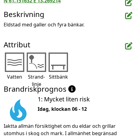
N 61.151632 E 13.269214
Beskrivning
Eldstad med galler och fyra bänkar.
Attribut
Vatten
Strand-
Sittbänk
linje
Brandriskprognos
1: Mycket liten risk
Idag, klockan 06 - 12
Iaktta allmän försiktighet om du eldar och grillar
utomhus i skog och mark. I allmänhet begränsad