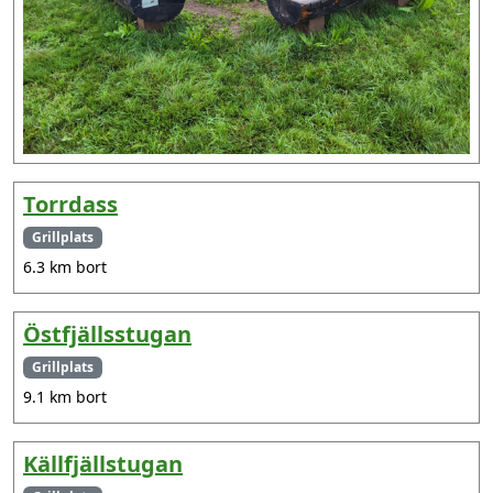
Torrdass
Grillplats
6.3 km bort
Östfjällsstugan
Grillplats
9.1 km bort
Källfjällstugan