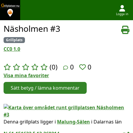
Logga in
Hoppa till innehållet
Näsholmen #3
Grillplats
CC0 1.0
(0)
0
0
Visa mina favoriter
Sätt betyg / lämna kommentar
Denna grillplats ligger i
Malung-Sälen
i Dalarnas län