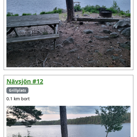
Nävsjön #12
Grillplats
0.1 km bort