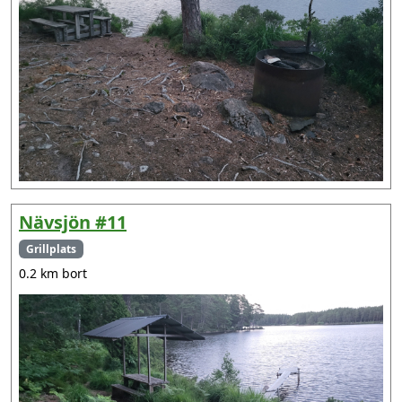
Nävsjön #11
Grillplats
0.2 km bort