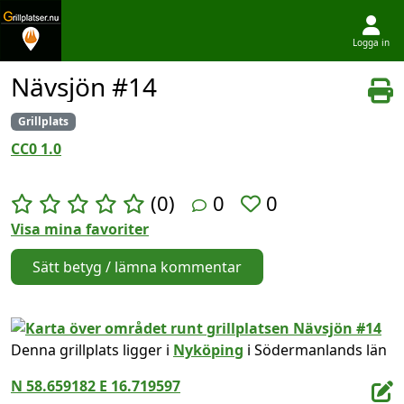
Logga in
Hoppa till innehållet
Nävsjön #14
Grillplats
CC0 1.0
(0)
0
0
Visa mina favoriter
Sätt betyg / lämna kommentar
Denna grillplats ligger i
Nyköping
i Södermanlands län
N 58.659182 E 16.719597