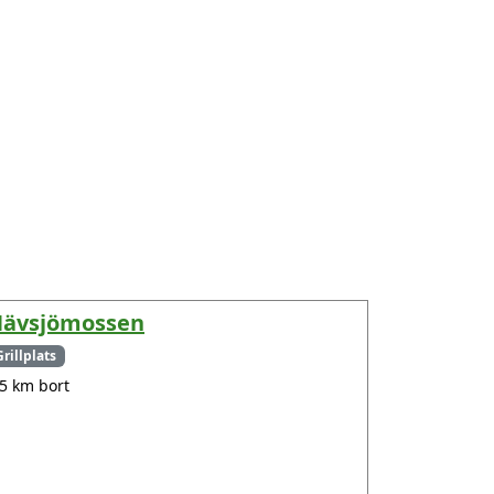
ävsjömossen
Grillplats
.5 km bort