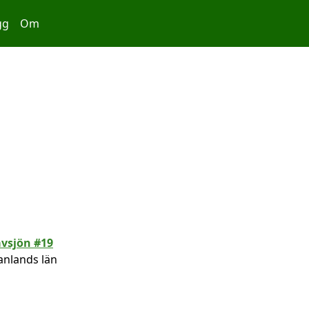
gg
Om
nlands län