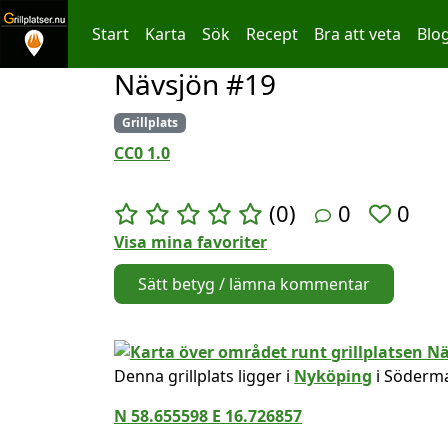
Start
Karta
Sök
Recept
Bra att veta
Blo
Nävsjön #19
Hoppa till innehållet
Grillplats
CC0 1.0
(0)
0
0
Visa mina favoriter
Sätt betyg / lämna kommentar
Denna grillplats ligger i
Nyköping
i Söderma
N 58.655598 E 16.726857