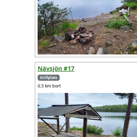
Nävsjön #17
Grillplats
0.5 km bort