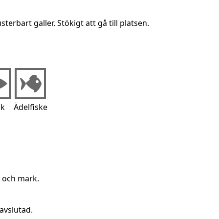
erbart galler. Stökigt att gå till platsen.
ik
Ädelfiske
g och mark.
avslutad.