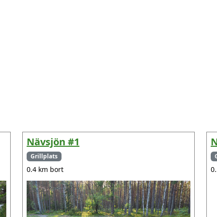
Nävsjön #1
N
Grillplats
0.4 km bort
0