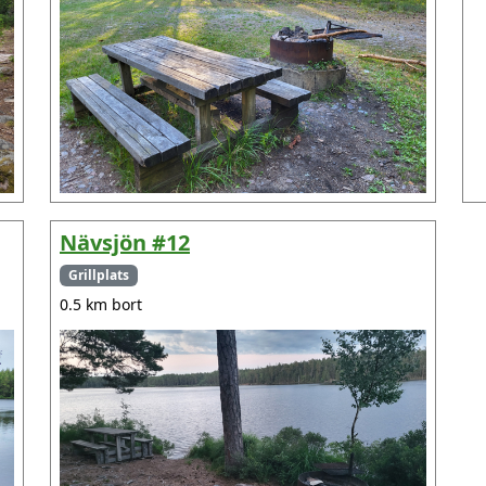
Nävsjön #12
Grillplats
0.5 km bort