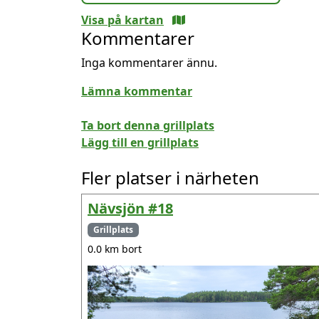
Visa på kartan
Kommentarer
Inga kommentarer ännu.
Lämna kommentar
Ta bort denna grillplats
Lägg till en grillplats
Fler platser i närheten
Nävsjön #18
Grillplats
0.0 km bort