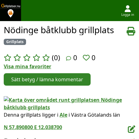
Logga in
Hoppa till innehållet
Nödinge båtklubb grillplats
Grillplats
(0)
0
0
Visa mina favoriter
Sätt betyg / lämna kommentar
Denna grillplats ligger i
Ale
i Västra Götalands län
N 57.890800 E 12.038700