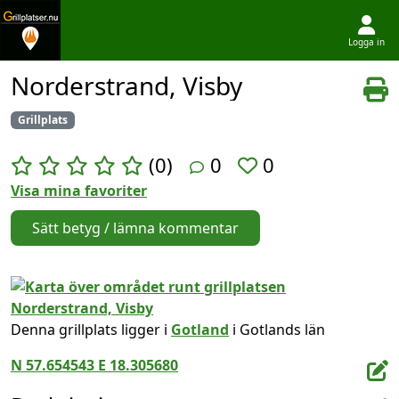
Logga in
Hoppa till innehållet
Norderstrand, Visby
Grillplats
(0)
0
0
Visa mina favoriter
Sätt betyg / lämna kommentar
Denna grillplats ligger i
Gotland
i Gotlands län
N 57.654543 E 18.305680