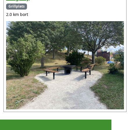
Grillplats
2.0 km bort
©
2026 - Christer Olsson/
Steeltown apps