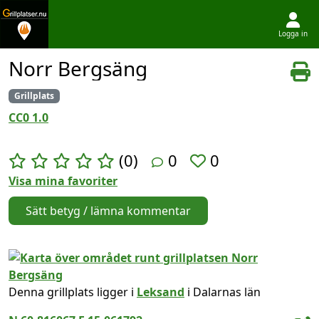
Logga in
Hoppa till innehållet
Norr Bergsäng
Grillplats
CC0 1.0
(0)
0
0
Visa mina favoriter
Sätt betyg / lämna kommentar
Denna grillplats ligger i
Leksand
i Dalarnas län