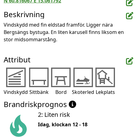
N 60.816067 E 15.061792
Beskrivning
Vindskydd med fin eldstad framför. Ligger nära 
Bergsängs bystuga. En liten karusell finns liksom en 
stor midsommarstång.
Attribut
Vindskydd
Sittbänk
Bord
Skoterled
Lekplats
Brandriskprognos
2: Liten risk
Idag, klockan 12 - 18