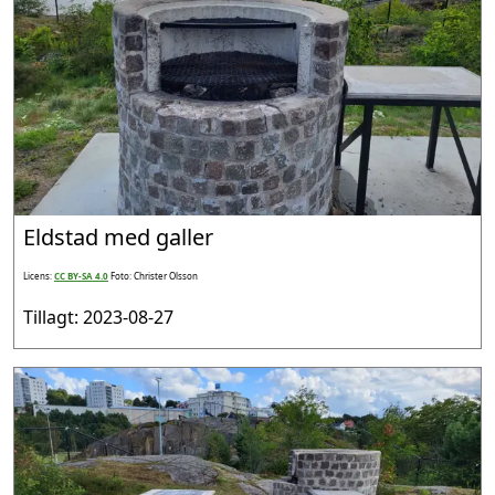
Eldstad med galler
Licens:
CC BY-SA 4.0
Foto: Christer Olsson
Tillagt: 2023-08-27