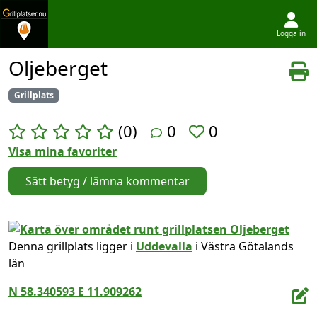
Logga in
Hoppa till innehållet
Oljeberget
Grillplats
(0)
0
0
Visa mina favoriter
Sätt betyg / lämna kommentar
Denna grillplats ligger i
Uddevalla
i Västra Götalands
län
N 58.340593 E 11.909262