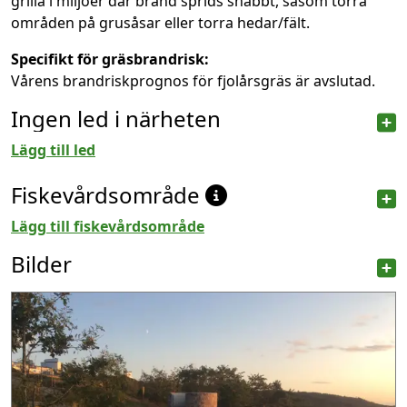
grilla i miljöer där brand sprids snabbt, såsom torra
områden på grusåsar eller torra hedar/fält.
Specifikt för gräsbrandrisk:
Vårens brandriskprognos för fjolårsgräs är avslutad.
Ingen led i närheten
Lägg till led
Fiskevårdsområde
Lägg till fiskevårdsområde
Bilder