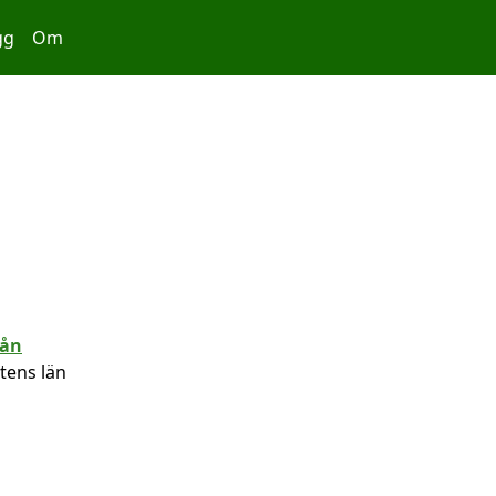
gg
Om
tens län