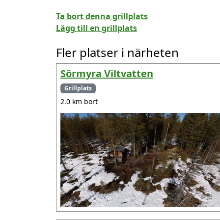
Ta bort denna grillplats
Lägg till en grillplats
Fler platser i närheten
Sörmyra Viltvatten
Grillplats
2.0 km bort