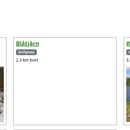
Blåtjärn
R
Grillplats
2.3 km bort
3