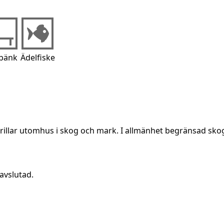
tbänk
Ädelfiske
grillar utomhus i skog och mark. I allmänhet begränsad sko
avslutad.