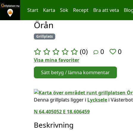
Start
Karta
Sök
Recept
Bra att veta
Blo
Örån
Hoppa till innehållet
Grillplats
(0)
0
0
Visa mina favoriter
Sätt betyg / lämna kommentar
Denna grillplats ligger i
Lycksele
i Västerbot
N 64.405052 E 18.606459
Beskrivning