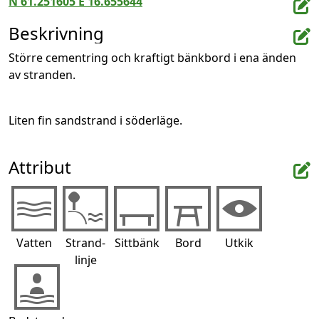
N 61.251605 E 16.655644
Beskrivning
Större cementring och kraftigt bänkbord i ena änden 
av stranden.
Liten fin sandstrand i söderläge.
Attribut
Vatten
Strand-
Sittbänk
Bord
Utkik
linje