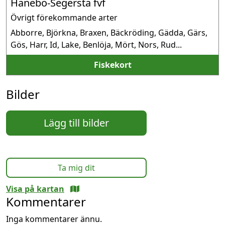
Hanebo-Segersta fvf
Övrigt förekommande arter
Abborre, Björkna, Braxen, Bäckröding, Gädda, Gärs, 
Gös, Harr, Id, Lake, Benlöja, Mört, Nors, Rud...
Fiskekort
Bilder
Lägg till bilder
Ta mig dit
Visa på kartan
Kommentarer
Inga kommentarer ännu.