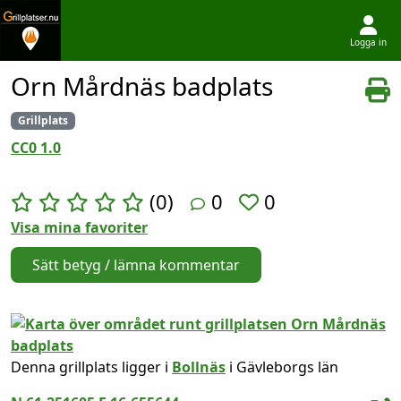
Logga in
Hoppa till innehållet
Orn Mårdnäs badplats
Grillplats
CC0 1.0
(0)
0
0
Visa mina favoriter
Sätt betyg / lämna kommentar
Denna grillplats ligger i
Bollnäs
i Gävleborgs län