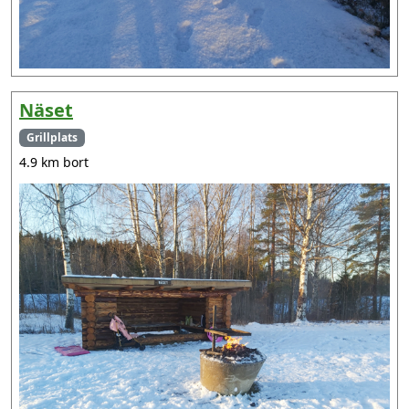
Näset
Grillplats
4.9 km bort