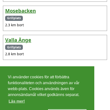
Mosebacken
Grillplats
2.3 km bort
Valla Änge
Grillplats
2.8 km bort
©
2026 - Christer Olsson/
Steeltown apps
Vi använder cookies för att förbättra
Cookies
funktionaliteten och användningen av vår
webb-plats. Cookies används även för
Integritetspolicy
annonsändamål vilket godkänns separat.
Läs mer!
Villkor