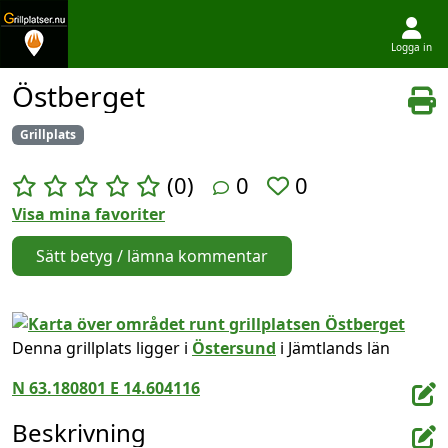
Logga in
Hoppa till innehållet
Östberget
Grillplats
(0)
0
0
Visa mina favoriter
Sätt betyg / lämna kommentar
Denna grillplats ligger i
Östersund
i Jämtlands län
N 63.180801 E 14.604116
Beskrivning