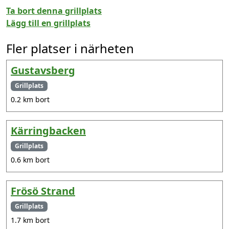
Ta bort denna grillplats
Lägg till en grillplats
Fler platser i närheten
Gustavsberg
Grillplats
0.2 km bort
Kärringbacken
Grillplats
0.6 km bort
Frösö Strand
Grillplats
1.7 km bort