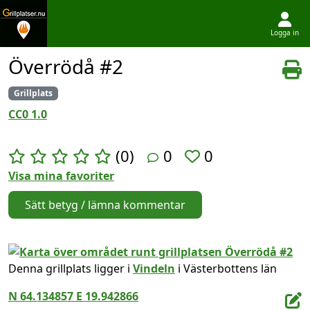
Logga in
Hoppa till innehållet
Överrödå #2
Grillplats
CC0 1.0
(0)
0
0
Visa mina favoriter
Sätt betyg / lämna kommentar
Denna grillplats ligger i
Vindeln
i Västerbottens län
N 64.134857 E 19.942866