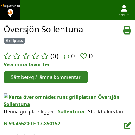
Logga in
Hoppa till innehållet
Översjön Sollentuna
Grillplats
(0)
0
0
Visa mina favoriter
Sätt betyg / lämna kommentar
Denna grillplats ligger i
Sollentuna
i Stockholms län
N 59.455200 E 17.850152