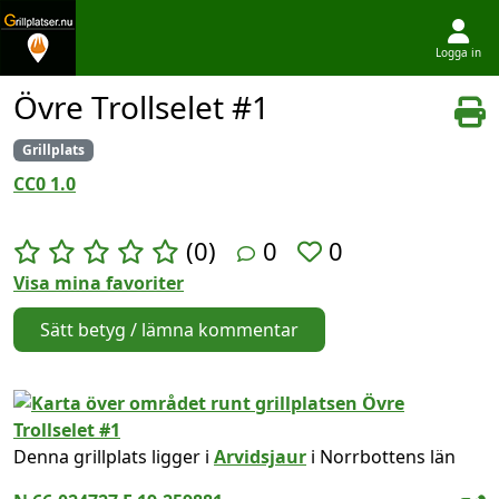
Logga in
Hoppa till innehållet
Övre Trollselet #1
Grillplats
CC0 1.0
(0)
0
0
Visa mina favoriter
Sätt betyg / lämna kommentar
Denna grillplats ligger i
Arvidsjaur
i Norrbottens län