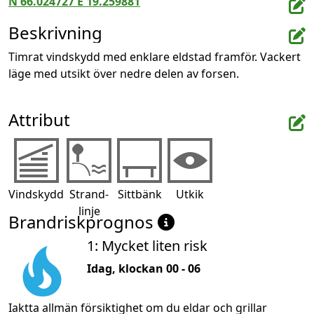
N 66.024727 E 19.259881
Beskrivning
Timrat vindskydd med enklare eldstad framför. Vackert 
läge med utsikt över nedre delen av forsen.
Attribut
Vindskydd
Strand-
Sittbänk
Utkik
linje
Brandriskprognos
1: Mycket liten risk
Idag, klockan 00 - 06
Iaktta allmän försiktighet om du eldar och grillar