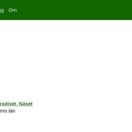
gg
Om
lms län