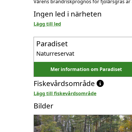
Vårens brandriskprognos för fjolårsgräs är 
Ingen led i närheten
Lägg till led
Paradiset
Naturreservat
Mer information om Paradiset
Fiskevårdsområde
Lägg till fiskevårdsområde
Bilder