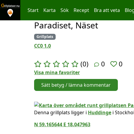
Start
Karta
Sök
Recept
Bra att veta
Blo
Paradiset, Näset
Hoppa till innehållet
Grillplats
CC0 1.0
(0)
0
0
Visa mina favoriter
Sätt betyg / lämna kommentar
Denna grillplats ligger i
Huddinge
i Stockho
N 59.165644 E 18.047963