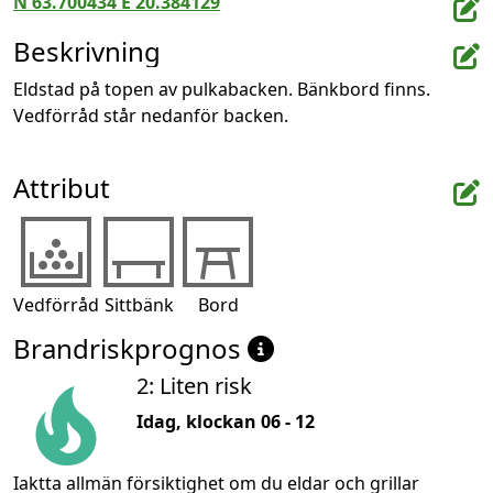
N 63.700434 E 20.384129
Beskrivning
Eldstad på topen av pulkabacken. Bänkbord finns. 
Vedförråd står nedanför backen.
Attribut
Vedförråd
Sittbänk
Bord
Brandriskprognos
2: Liten risk
Idag, klockan 06 - 12
Iaktta allmän försiktighet om du eldar och grillar