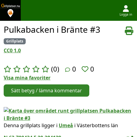
Logga in
Hoppa till innehållet
Pulkabacken i Bränte #3
Grillplats
CC0 1.0
(0)
0
0
Visa mina favoriter
Sätt betyg / lämna kommentar
Denna grillplats ligger i
Umeå
i Västerbottens län