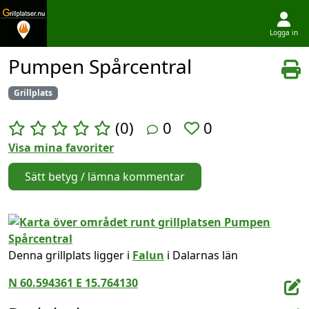
Logga in
Hoppa till innehållet
Pumpen Spårcentral
Grillplats
(0)
0
0
Visa mina favoriter
Sätt betyg / lämna kommentar
Denna grillplats ligger i
Falun
i Dalarnas län
N 60.594361 E 15.764130