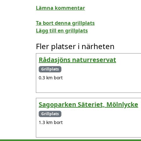
Lämna kommentar
Ta bort denna grillplats
Lägg till en grillplats
Fler platser i närheten
Rådasjöns naturreservat
Grillplats
0.3 km bort
Sagoparken Säteriet, Mölnlycke
Grillplats
1.3 km bort