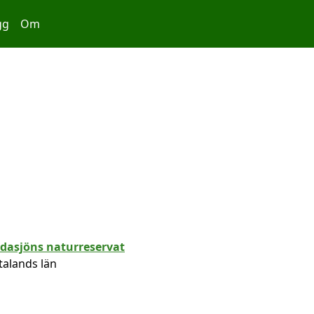
gg
Om
talands län