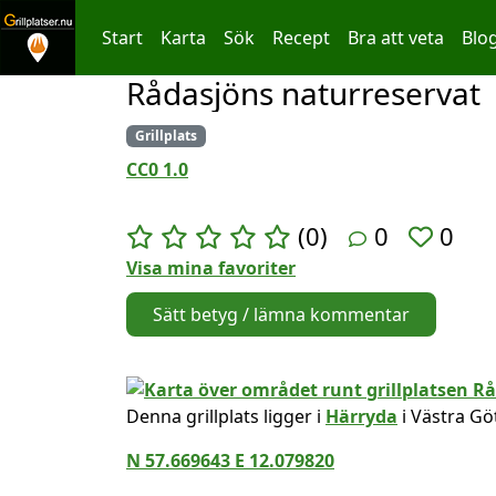
Start
Karta
Sök
Recept
Bra att veta
Blo
Rådasjöns naturreservat
Hoppa till innehållet
Grillplats
CC0 1.0
(0)
0
0
Visa mina favoriter
Sätt betyg / lämna kommentar
Denna grillplats ligger i
Härryda
i Västra Gö
N 57.669643 E 12.079820