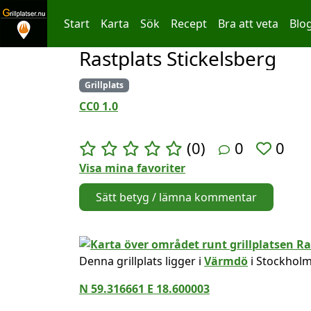
Start
Karta
Sök
Recept
Bra att veta
Blo
Rastplats Stickelsberg
Hoppa till innehållet
Grillplats
CC0 1.0
(0)
0
0
Visa mina favoriter
Sätt betyg / lämna kommentar
Denna grillplats ligger i
Värmdö
i Stockholm
N 59.316661 E 18.600003