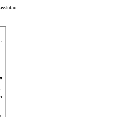
avslutad.
 
m 
 
n 
 