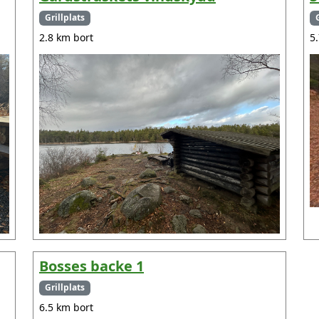
Grillplats
2.8 km bort
5
Bosses backe 1
Grillplats
6.5 km bort