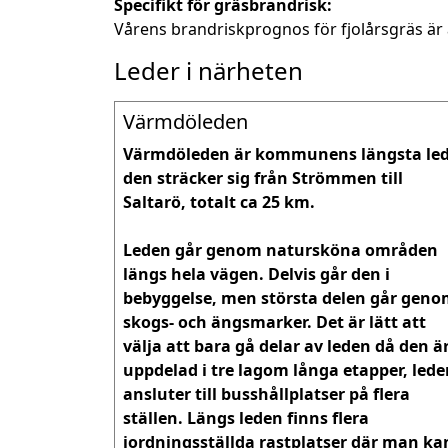
Specifikt för gräsbrandrisk:
Vårens brandriskprognos för fjolårsgräs är 
Leder i närheten
Värmdöleden
Värmdöleden är kommunens längsta led,
den sträcker sig från Strömmen till 
Saltarö, totalt ca 25 km.

Leden går genom natursköna områden 
längs hela vägen. Delvis går den i 
bebyggelse, men största delen går geno
skogs- och ängsmarker. Det är lätt att 
välja att bara gå delar av leden då den är
uppdelad i tre lagom långa etapper, lede
ansluter till busshållplatser på flera 
ställen. Längs leden finns flera 
iordningsställda rastplatser där man kan