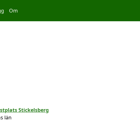
gg
Om
s län