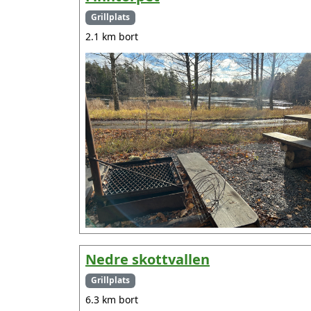
Grillplats
2.1 km bort
Nedre skottvallen
Grillplats
6.3 km bort