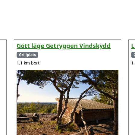
Gött läge Getryggen Vindskydd
L
Grillplats
1.1 km bort
1