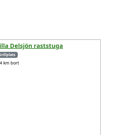
illa Delsjön raststuga
Grillplats
.4 km bort