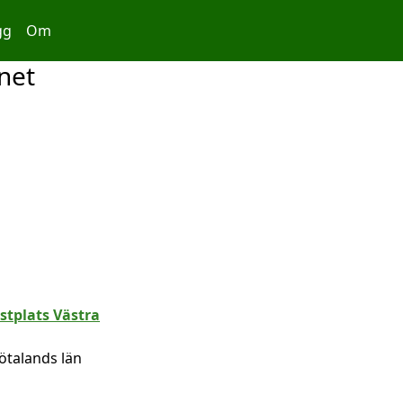
gg
Om
net
ötalands län