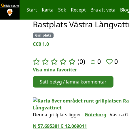
Start
Karta
Sök
Recept
Bra att veta
Blo
Rastplats Västra Långvatt
Hoppa till innehållet
Grillplats
CC0 1.0
(0)
0
0
Visa mina favoriter
Sätt betyg / lämna kommentar
Denna grillplats ligger i
Göteborg
i Västra G
N 57.695381 E 12.069011