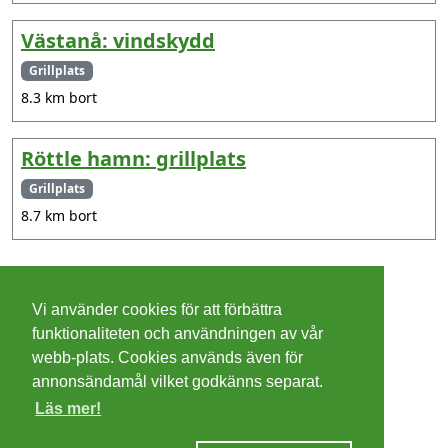
Västanå: vindskydd
Grillplats
8.3 km bort
Röttle hamn: grillplats
Grillplats
8.7 km bort
©
2026 - Christer Olsson/
Steeltown apps
Vi använder cookies för att förbättra
Cookies
funktionaliteten och användningen av vår
webb-plats. Cookies används även för
Integritetspolicy
annonsändamål vilket godkänns separat.
Läs mer!
Villkor