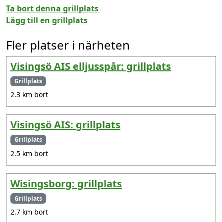
Ta bort denna grillplats
Lägg till en grillplats
Fler platser i närheten
Visingsö AIS elljusspår: grillplats
Grillplats
2.3 km bort
Visingsö AIS: grillplats
Grillplats
2.5 km bort
Wisingsborg: grillplats
Grillplats
2.7 km bort