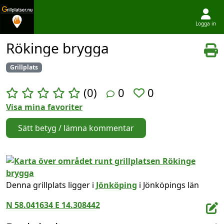
Logga in
Hoppa till innehållet
Rökinge brygga
Grillplats
(0)
0
0
Visa mina favoriter
Sätt betyg / lämna kommentar
Denna grillplats ligger i
Jönköping
i Jönköpings län
N 58.041634 E 14.308442