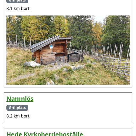
Grillplats
8.1 km bort
Namnlös
Grillplats
8.2 km bort
Hede Kyrkoherdeboställe