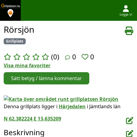
Logga in
Hoppa till innehållet
Rörsjön
Grillplats
(0)
0
0
Visa mina favoriter
Sätt betyg / lämna kommentar
Denna grillplats ligger i
Härjedalen
i Jämtlands län
N 62.382224 E 13.635209
Beskrivning