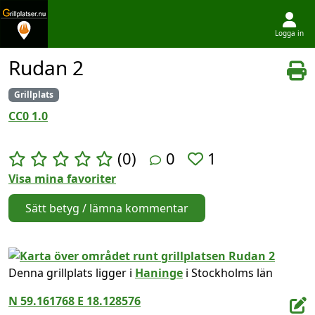
Logga in
Hoppa till innehållet
Rudan 2
Grillplats
CC0 1.0
(0)
0
1
Visa mina favoriter
Sätt betyg / lämna kommentar
Denna grillplats ligger i
Haninge
i Stockholms län
N 59.161768 E 18.128576