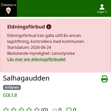
Logga in
Hoppa till innehållet
Eldningsförbud
Eldningsförbud kan gälla utifrån annan
lagstiftning, kontrollera med kommunen.
Startdatum: 2026-06-24
Beslutande myndighet: Länsstyrelse
Läs mer om eldningsförbudet
Salhagaudden
Grillplats
CC0 1.0
(0)
0
0