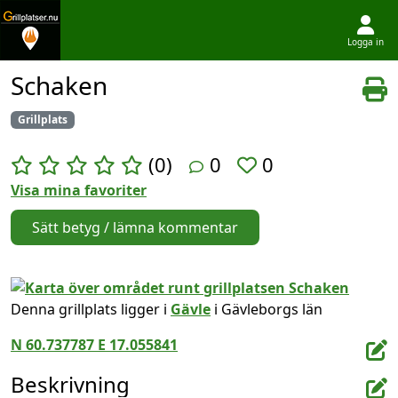
Logga in
Hoppa till innehållet
Schaken
Grillplats
(0)
0
0
Visa mina favoriter
Sätt betyg / lämna kommentar
Denna grillplats ligger i
Gävle
i Gävleborgs län
N 60.737787 E 17.055841
Beskrivning