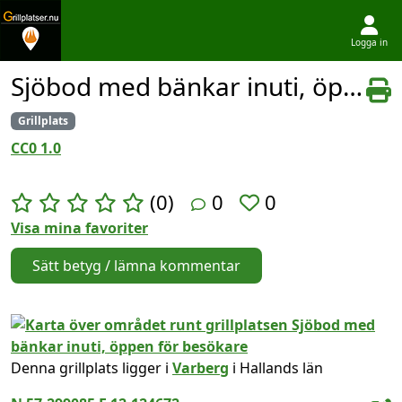
Logga in
Hoppa till innehållet
Sjöbod med bänkar inuti, öppen för besökare
Grillplats
CC0 1.0
(0)
0
0
Visa mina favoriter
Sätt betyg / lämna kommentar
Denna grillplats ligger i
Varberg
i Hallands län