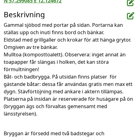
N 57.299085 E 12.124672
Beskrivning
Gammal sjöbod med portar på sidan. Portarna kan 
ställas upp och inuti finns bord och bänkar.

Eldstad med grillgaller och krokar för att hänga grytor. 
Omgiven av tre bänkar.

Mulltoa (komposttoalett). Observera: inget annat än 
toapapper får slängas i holken, det kan störa 
förmultningen!

Båt- och badbrygga. På utsidan finns platser  för 
gästande båtar: dessa får användas gratis men max ett 
dygn. Stävförtöjning med ankare i aktern tillämpas. 
Platserna på insidan är reserverade för husägare på ön 
(bryggan ägs och förvaltas gemensamt med 
länsstyrelsen).
Bryggan är försedd med två badstegar och 