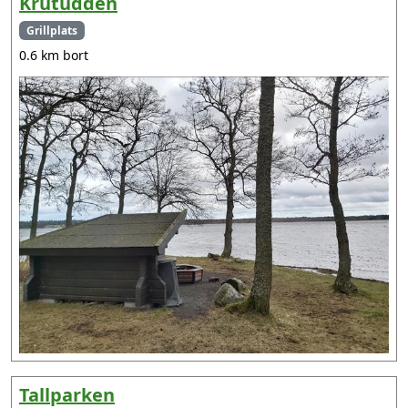
Krutudden
Grillplats
0.6 km bort
Tallparken