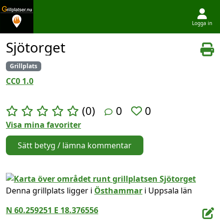
Logga in
Hoppa till innehållet
Sjötorget
Grillplats
CC0 1.0
(0)
0
0
Visa mina favoriter
Sätt betyg / lämna kommentar
Denna grillplats ligger i
Östhammar
i Uppsala län
N 60.259251 E 18.376556