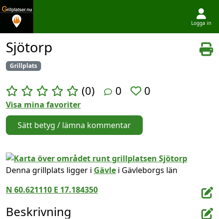
Logga in
Hoppa till innehållet
Sjötorp
Grillplats
(0)
0
0
Visa mina favoriter
Sätt betyg / lämna kommentar
Denna grillplats ligger i
Gävle
i Gävleborgs län
N 60.621110 E 17.184350
Beskrivning